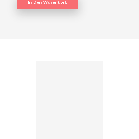
In Den Warenkorb
Wir
heißen:
Knud
und
Lottifee
und die