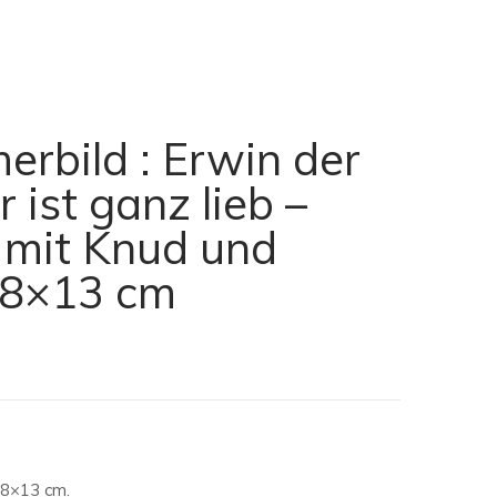
erbild : Erwin der
 ist ganz lieb –
mit Knud und
 18×13 cm
18×13 cm.