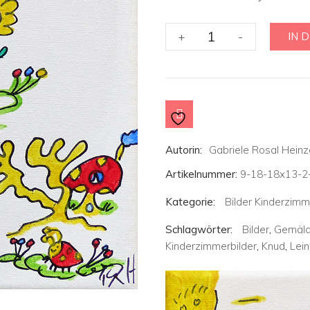
Kinderzimmerbild
+
-
IN 
:
Erwin
der
Marienkäfer
ist
ganz
lieb
Autorin:
Gabriele Rosal Heinz
-
Artikelnummer:
9-18-18x13-2
zusammen
mit
Kategorie:
Bilder Kinderzimm
Knud
Schlagwörter:
Bilder
,
Gemäl
und
Kinderzimmerbilder
,
Knud
,
Lei
Lottifee
-
18x13
cm