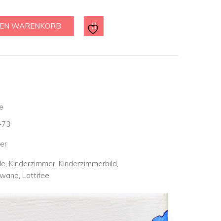
DEN WARENKORB
e
-73
er
de
,
Kinderzimmer
,
Kinderzimmerbild
,
nwand
,
Lottifee