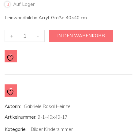
Auf Lager
Leinwandbild in Acryl. Größe 40×40 cm.
Kinderzimmerbild
+
-
IN DEN WARENKORB
:
Freudiger
Briefvogel
mit
Mizi
Klara
-
40x40
cm
Autorin:
Gabriele Rosal Heinze
Menge
Artikelnummer:
9-1-40x40-17
Kategorie:
Bilder Kinderzimmer