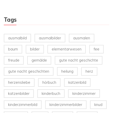
Tags
ausmalbild
ausmalbilder
ausmalen
baum
bilder
elementarwesen
fee
freude
gemälde
gute nacht geschichte
gute nacht geschichten
heilung
herz
herzensliebe
hörbuch
katzenbild
katzenbilder
kinderbuch
kinderzimmer
kinderzimmerbild
kinderzimmerbilder
knud