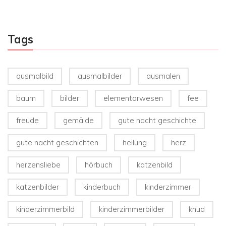
Tags
ausmalbild
ausmalbilder
ausmalen
baum
bilder
elementarwesen
fee
freude
gemälde
gute nacht geschichte
gute nacht geschichten
heilung
herz
herzensliebe
hörbuch
katzenbild
katzenbilder
kinderbuch
kinderzimmer
kinderzimmerbild
kinderzimmerbilder
knud