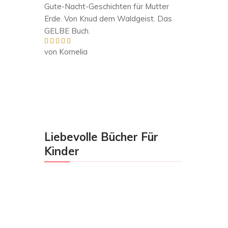
Gute-Nacht-Geschichten für Mutter
Erde. Von Knud dem Waldgeist. Das
GELBE Buch.
von Kornelia
Bewertet mit
5
von 5
Liebevolle Bücher Für
Kinder