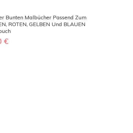
ier Bunten Malbücher Passend Zum
N, ROTEN, GELBEN Und BLAUEN
buch
0
€