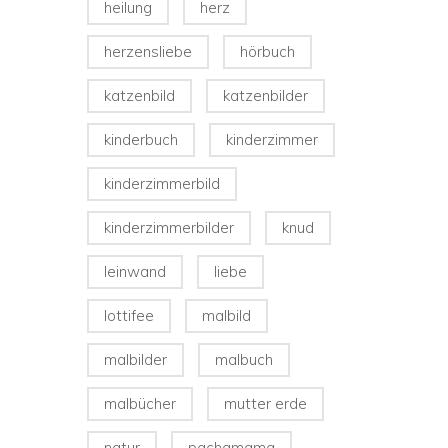
heilung
herz
herzensliebe
hörbuch
katzenbild
katzenbilder
kinderbuch
kinderzimmer
kinderzimmerbild
kinderzimmerbilder
knud
leinwand
liebe
lottifee
malbild
malbilder
malbuch
malbücher
mutter erde
natur
pachamama