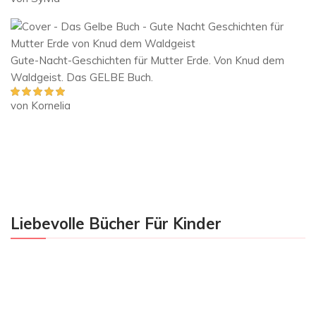
5
von 5
Gute-Nacht-Geschichten für Mutter Erde. Von Knud dem
Waldgeist. Das GELBE Buch.
von Kornelia
Bewertet mit
5
von 5
Liebevolle Bücher Für Kinder