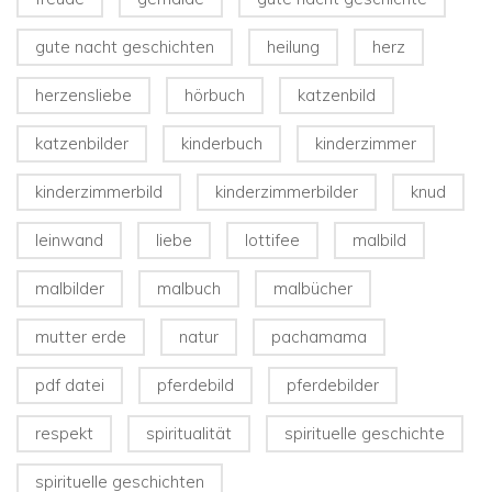
gute nacht geschichten
heilung
herz
herzensliebe
hörbuch
katzenbild
katzenbilder
kinderbuch
kinderzimmer
kinderzimmerbild
kinderzimmerbilder
knud
leinwand
liebe
lottifee
malbild
malbilder
malbuch
malbücher
mutter erde
natur
pachamama
pdf datei
pferdebild
pferdebilder
respekt
spiritualität
spirituelle geschichte
spirituelle geschichten