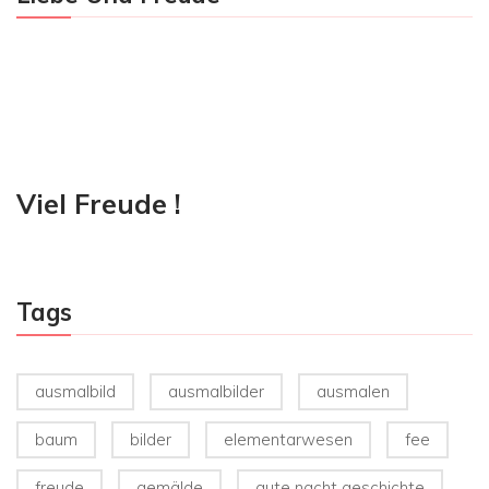
Viel Freude !
Tags
ausmalbild
ausmalbilder
ausmalen
baum
bilder
elementarwesen
fee
freude
gemälde
gute nacht geschichte