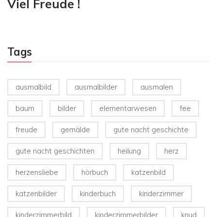
Viel Freude !
Tags
ausmalbild
ausmalbilder
ausmalen
baum
bilder
elementarwesen
fee
freude
gemälde
gute nacht geschichte
gute nacht geschichten
heilung
herz
herzensliebe
hörbuch
katzenbild
katzenbilder
kinderbuch
kinderzimmer
kinderzimmerbild
kinderzimmerbilder
knud