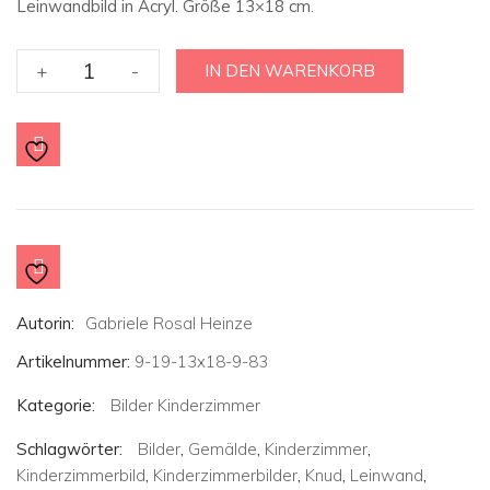
Leinwandbild in Acryl. Größe 13×18 cm.
Kinderzimmerbild
+
-
IN DEN WARENKORB
:
Lustiges
Gute
Nacht
Bild
mit
Knud,
Lottifee,
Bett
Autorin:
Gabriele Rosal Heinze
und
Sternchen
Artikelnummer:
9-19-13x18-9-83
-
13x18
Kategorie:
Bilder Kinderzimmer
cm
Schlagwörter:
Bilder
,
Gemälde
,
Kinderzimmer
,
Menge
Kinderzimmerbild
,
Kinderzimmerbilder
,
Knud
,
Leinwand
,