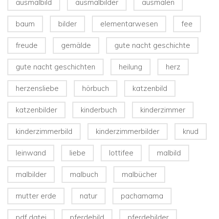
ausmalbild
ausmalbilder
ausmalen
baum
bilder
elementarwesen
fee
freude
gemälde
gute nacht geschichte
gute nacht geschichten
heilung
herz
herzensliebe
hörbuch
katzenbild
katzenbilder
kinderbuch
kinderzimmer
kinderzimmerbild
kinderzimmerbilder
knud
leinwand
liebe
lottifee
malbild
malbilder
malbuch
malbücher
mutter erde
natur
pachamama
pdf datei
pferdebild
pferdebilder