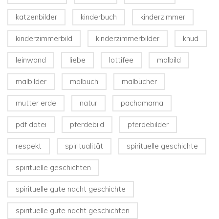
katzenbilder
kinderbuch
kinderzimmer
kinderzimmerbild
kinderzimmerbilder
knud
leinwand
liebe
lottifee
malbild
malbilder
malbuch
malbücher
mutter erde
natur
pachamama
pdf datei
pferdebild
pferdebilder
respekt
spiritualität
spirituelle geschichte
spirituelle geschichten
spirituelle gute nacht geschichte
spirituelle gute nacht geschichten