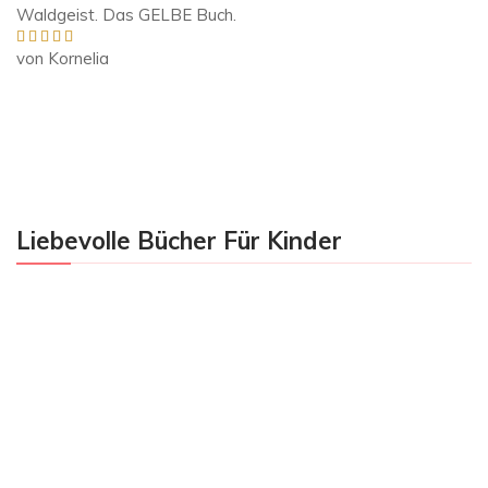
Waldgeist. Das GELBE Buch.
von Kornelia
Bewertet mit
5
von 5
Liebevolle Bücher Für Kinder