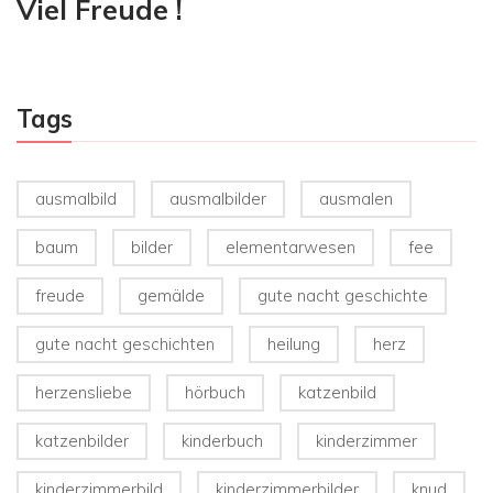
Viel Freude !
Tags
ausmalbild
ausmalbilder
ausmalen
baum
bilder
elementarwesen
fee
freude
gemälde
gute nacht geschichte
gute nacht geschichten
heilung
herz
herzensliebe
hörbuch
katzenbild
katzenbilder
kinderbuch
kinderzimmer
kinderzimmerbild
kinderzimmerbilder
knud