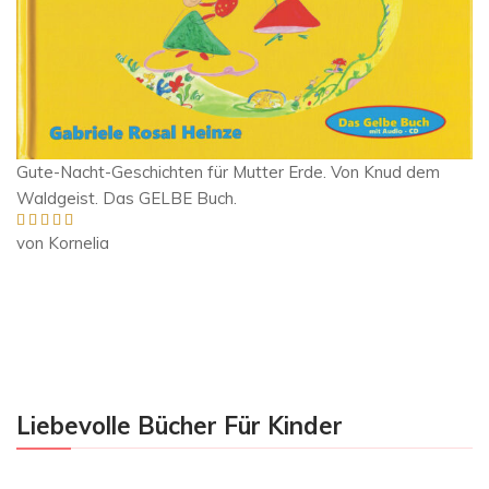
Gute-Nacht-Geschichten für Mutter Erde. Von Knud dem
Waldgeist. Das GELBE Buch.
von Kornelia
Bewertet mit
5
von 5
Liebevolle Bücher Für Kinder