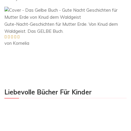
5
von 5
Gute-Nacht-Geschichten für Mutter Erde. Von Knud dem
Waldgeist. Das GELBE Buch.
von Kornelia
Bewertet mit
5
von 5
Liebevolle Bücher Für Kinder