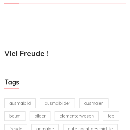
Viel Freude !
Tags
ausmalbild
ausmalbilder
ausmalen
baum
bilder
elementarwesen
fee
freude
gemälde
gute nacht geschichte