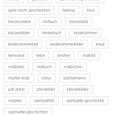
gute nacht geschichten
heilung
herz
herzensliebe
hörbuch
katzenbild
katzenbilder
kinderbuch
kinderzimmer
kinderzimmerbild
kinderzimmerbilder
knud
leinwand
liebe
lottifee
malbild
malbilder
malbuch
malbücher
mutter erde
natur
pachamama
pdf datei
pferdebild
pferdebilder
respekt
spiritualität
spirituelle geschichte
spirituelle geschichten