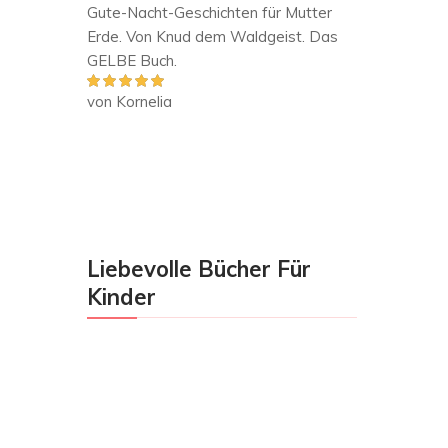
Gute-Nacht-Geschichten für Mutter
Erde. Von Knud dem Waldgeist. Das
GELBE Buch.
von Kornelia
Bewertet mit
5
von 5
Liebevolle Bücher Für
Kinder