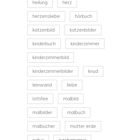
heilung
herz
herzensliebe
hörbuch
katzenbild
katzenbilder
kinderbuch
kinderzimmer
kinderzimmerbild
kinderzimmerbilder
knud
leinwand
liebe
lottifee
malbild
malbilder
malbuch
malbücher
mutter erde
natur
pachamama