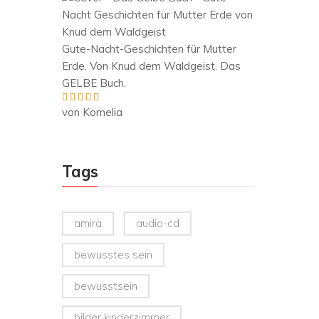
Gute-Nacht-Geschichten für Mutter
Erde. Von Knud dem Waldgeist. Das
GELBE Buch.
von Kornelia
Bewertet mit
5
von 5
Tags
amira
audio-cd
bewusstes sein
bewusstsein
bilder kinderzimmer