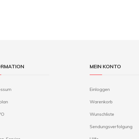
ORMATION
MEIN KONTO
essum
Einloggen
plan
Warenkorb
VO
Wunschliste
Sendungsverfolgung
en-Service
Hilfe