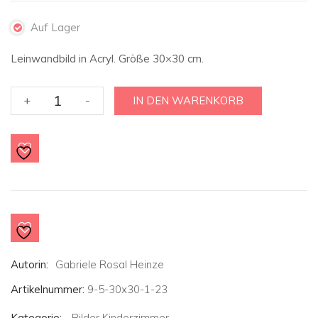
Auf Lager
Leinwandbild in Acryl. Größe 30×30 cm.
Kinderzimmerbild
+
-
IN DEN WARENKORB
:
Wunderschöner
Tag
mit
Knud
und
Lottifee
-
30x30
Autorin:
Gabriele Rosal Heinze
cm
Menge
Artikelnummer:
9-5-30x30-1-23
Kategorie:
Bilder Kinderzimmer