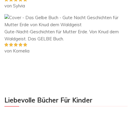
von Sylvia
Bewertet mit
5
von 5
Gute-Nacht-Geschichten für Mutter Erde. Von Knud dem
Waldgeist. Das GELBE Buch.
von Kornelia
Bewertet mit
5
von 5
Liebevolle Bücher Für Kinder