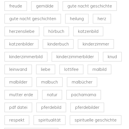
freude
gemälde
gute nacht geschichte
gute nacht geschichten
heilung
herz
herzensliebe
hörbuch
katzenbild
katzenbilder
kinderbuch
kinderzimmer
kinderzimmerbild
kinderzimmerbilder
knud
leinwand
liebe
lottifee
malbild
malbilder
malbuch
malbücher
mutter erde
natur
pachamama
pdf datei
pferdebild
pferdebilder
respekt
spiritualität
spirituelle geschichte